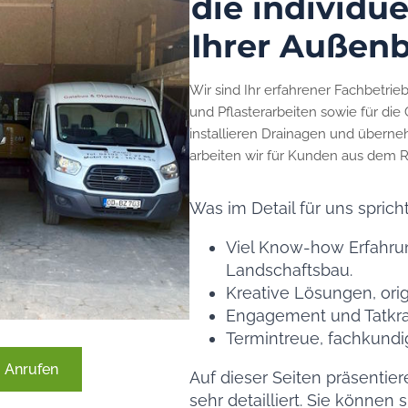
die individu
Ihrer Außen
Wir sind Ihr erfahrener Fachbetrie
und Pflasterarbeiten sowie für di
installieren Drainagen und überne
arbeiten wir für Kunden aus dem 
Was im Detail für uns spricht
Viel Know-how Erfahru
Landschaftsbau.
Kreative Lösungen, orig
Engagement und Tatkraf
Termintreue, fachkund
Anrufen
Auf dieser Seiten präsentie
sehr detailliert. Sie können 