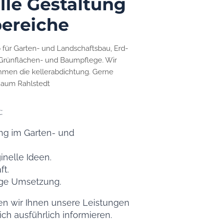
elle Gestaltung
bereiche
b für Garten- und Landschaftsbau, Erd-
e Grünflächen- und Baumpflege. Wir
hmen die kellerabdichtung. Gerne
Raum Rahlstedt
:
ng im Garten- und
inelle Ideen.
t.
ige Umsetzung.
ren wir Ihnen unsere Leistungen
sich ausführlich informieren.