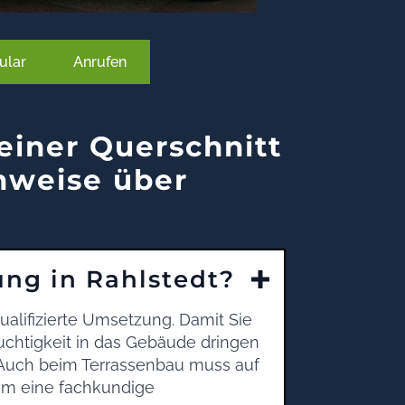
ular
Anrufen
einer Querschnitt
nweise über
ung in Rahlstedt?
ualifizierte Umsetzung. Damit Sie
uchtigkeit in das Gebäude dringen
. Auch beim Terrassenbau muss auf
um eine fachkundige