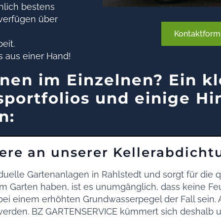
hlich bestens
 verfügen über
Kontaktform
eit.
s aus einer Hand!
nen im Einzelnen? Ein kl
portfolios und einige Hi
n:
ere an unserer Kellerabdicht
duelle Gartenanlagen in Rahlstedt und sorgt für die q
em Garten haben, ist es unumgänglich, dass keine Fe
e bei einem erhöhten Grundwasserpegel der Fall sein
t werden. BZ GARTENSERVICE kümmert sich deshalb 