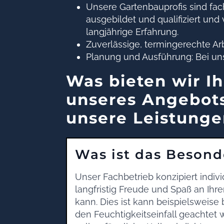
Unsere Gartenbauprofis sind fac
ausgebildet und qualifiziert und
langjährige Erfahrung.
Zuverlässige, termingerechte Arb
Planung und Ausführung: Bei un
Was bieten wir Ih
unseres Angebots
unsere Leistunge
Was ist das Besond
Unser Fachbetrieb konzipiert indivi
langfristig Freude und Spaß an Ihr
kann. Dies ist kann beispielsweis
den Feuchtigkeitseinfall geachte