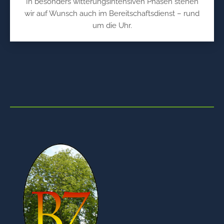
In besonders witterungsintensiven Phasen stehen
wir auf Wunsch auch im Bereitschaftsdienst – rund
um die Uhr.