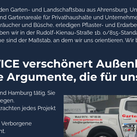
für den Garten- und Landschaftsbau aus Ahrensburg. U
nd Gartenareale für Privathaushalte und Unternehm
ucher und Büsche, erledigen Pflaster- und Erdarbeit
en wir in der Rudolf-Kienau-Straße 1b. 0/815-Standar
sind der Maßstab, an dem wir uns orientieren. Wir b
CE verschönert Außenb
e Argumente, die für u
nd Hamburg tätig. Sie
wegen.
rachten jedes Projekt
t. Verborgene
ht.