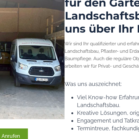
für den Gart
Landschaftsb
uns über Ihr 
Wir sind Ihr qualifizierter und erf
Landschaftsbau, Pflaster- und Erda
Baumpflege. Auch die reguläre Ob
arbeiten wir für Privat- und Gesch
Was uns auszeichnet:
Viel Know-how Erfahru
Landschaftsbau.
Kreative Lösungen, orig
Engagement und Tatkraf
Termintreue, fachkund
Anrufen