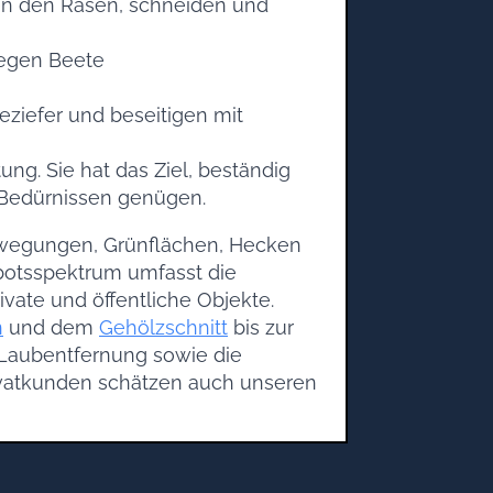
 den Rasen, schneiden und
legen Beete
ziefer und beseitigen mit
ng. Sie hat das Ziel, beständig
 Bedürnissen genügen.
uwegungen, Grünflächen, Hecken
ebotsspektrum umfasst die
ate und öffentliche Objekte.
n
und dem
Gehölzschnitt
bis zur
 Laubentfernung sowie die
vatkunden schätzen auch unseren