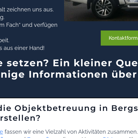
lt zeichnen uns aus.
g.
om Fach“ und verfügen
Kontaktform
eit.
s aus einer Hand!
 setzen? Ein kleiner Que
nige Informationen über
die Objektbetreuung in Berg
stellen?
ge
fassen wir eine Vielzahl von Aktivitäten zusammen.