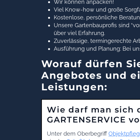
Wir können anpacken!
Viel Know-how und große Sorgfa
Kostenlose, persönliche Beratun
Unsere Gartenbauprofis sind “v
über viel Erfahrung.
Zuverlässige, termingerechte Arb
Ausführung und Planung: Bei un
Worauf dürfen Sie
Angebotes und ei
Leistungen:
Wie darf man sich 
GARTENSERVICE vor
Unter dem Oberbegriff
Objektpfle