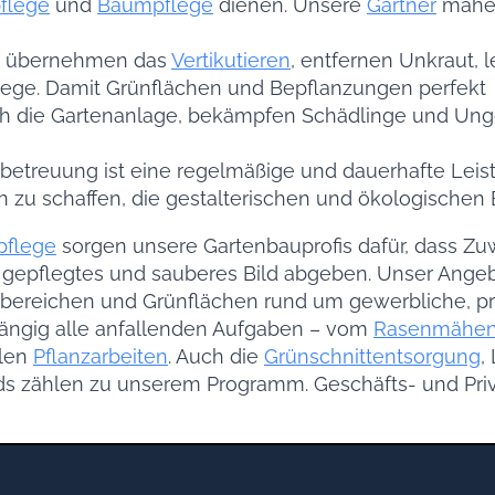
flege
und
Baumpflege
dienen. Unsere
Gärtner
mähen
ir übernehmen das
Vertikutieren
, entfernen Unkraut, 
ege. Damit Grünflächen und Bepflanzungen perfekt
ch die Gartenanlage, bekämpfen Schädlinge und Unge
betreuung ist eine regelmäßige und dauerhafte Leistu
 zu schaffen, die gestalterischen und ökologischen
pflege
sorgen unsere Gartenbauprofis dafür, dass Z
es, gepflegtes und sauberes Bild abgeben. Unser Ang
ereichen und Grünflächen rund um gewerbliche, priv
ängig alle anfallenden Aufgaben – vom
Rasenmähe
alen
Pflanzarbeiten
. Auch die
Grünschnittentsorgung
,
s zählen zu unserem Programm. Geschäfts- und Pri