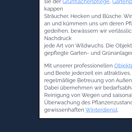
sie der
Grünflächenpflege
,
Gartenp
kappen
Sträucher, Hecken und Büsche. W
an und kümmern uns um deren Pfl
gedeihen, bewässern wir verlässli
Nachdruck
jede Art von Wildwuchs. Die Objekt
gepflegte Garten- und Grünanlagen
Mit unserer professionellen
Objekt
und Beete jederzeit ein attraktiv
regelmäßige Betreuung von Außenb
Dabei übernehmen wir bedarfsabh
Reinigung von Wegen und saison
Überwachung des Pflanzenzustand
gewissenhaften
Winterdienst
.