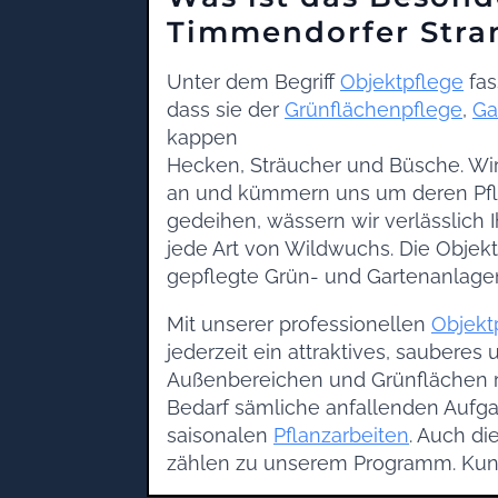
Timmendorfer Stra
Unter dem Begriff
Objektpflege
fas
dass sie der
Grünflächenpflege
,
Ga
kappen
Hecken, Sträucher und Büsche. Wi
an und kümmern uns um deren Pfl
gedeihen, wässern wir verlässlich
jede Art von Wildwuchs. Die Objekt
gepflegte Grün- und Gartenanlagen
Mit unserer professionellen
Objekt
jederzeit ein attraktives, saubere
Außenbereichen und Grünflächen ru
Bedarf sämliche anfallenden Auf
saisonalen
Pflanzarbeiten
. Auch di
zählen zu unserem Programm. Kun