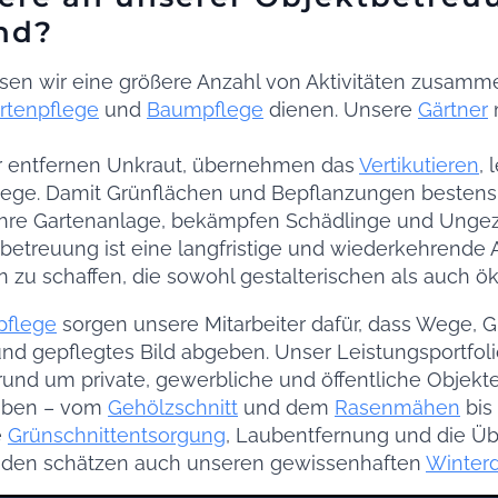
nd?
sen wir eine größere Anzahl von Aktivitäten zusamme
rtenpflege
und
Baumpflege
dienen. Unsere
Gärtner
r entfernen Unkraut, übernehmen das
Vertikutieren
,
ege. Damit Grünflächen und Bepflanzungen bestens
 Ihre Gartenanlage, bekämpfen Schädlinge und Ungez
betreuung ist eine langfristige und wiederkehrende A
 zu schaffen, die sowohl gestalterischen als auch 
pflege
sorgen unsere Mitarbeiter dafür, dass Wege, 
s und gepflegtes Bild abgeben. Unser Leistungsportfol
nd um private, gewerbliche und öffentliche Objekt
gaben – vom
Gehölzschnitt
und dem
Rasenmähen
bis
e
Grünschnittentsorgung
, Laubentfernung und die Ü
den schätzen auch unseren gewissenhaften
Winterd