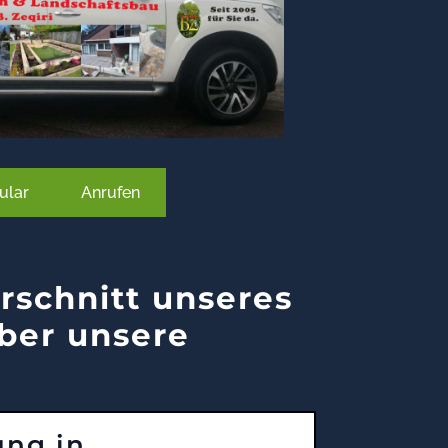
ular
Anrufen
rschnitt unseres
ber unsere
ung in