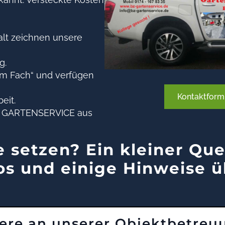
lt zeichnen unsere
g.
om Fach“ und verfügen
Kontaktform
eit.
BZ GARTENSERVICE aus
 setzen? Ein kleiner Que
os und einige Hinweise ü
ere an unserer Objektbetreu