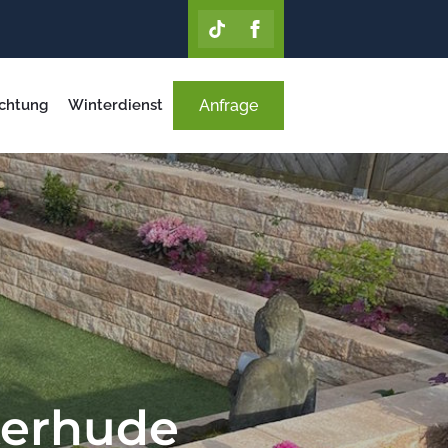
chtung
Winterdienst
Anfrage
terhude