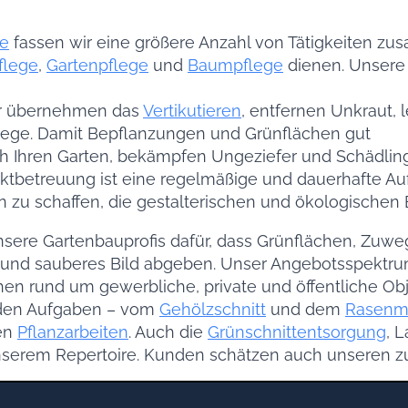
ge
fassen wir eine größere Anzahl von Tätigkeiten zu
flege
,
Gartenpflege
und
Baumpflege
dienen. Unser
ir übernehmen das
Vertikutieren
, entfernen Unkraut,
ege. Damit Bepflanzungen und Grünflächen gut
ch Ihren Garten, bekämpfen Ungeziefer und Schädli
ktbetreuung ist eine regelmäßige und dauerhafte Aufg
 zu schaffen, die gestalterischen und ökologischen
sere Gartenbauprofis dafür, dass Grünflächen, Zu
s und sauberes Bild abgeben. Unser Angebotsspektru
en rund um gewerbliche, private und öffentliche Ob
nden Aufgaben – vom
Gehölzschnitt
und dem
Rasenm
en
Pflanzarbeiten
. Auch die
Grünschnittentsorgung
, 
nserem Repertoire. Kunden schätzen auch unseren z