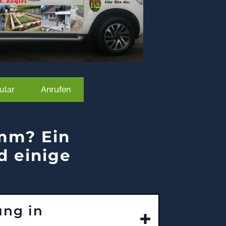
ular
Anrufen
mm? Ein
d einige
ung in