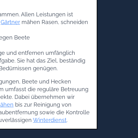
sammen. Allen Leistungen ist
e
Gärtner
mähen Rasen, schneiden
 legen Beete
nge und entfernen umfänglich
abe. Sie hat das Ziel, beständig
 Bedürnissen genügen.
wegungen, Beete und Hecken
m umfasst die reguläre Betreuung
jekte. Dabei übernehmen wir
ähen
bis zur Reinigung von
Laubentfernung sowie die Kontrolle
uverlässigen
Winterdienst
.