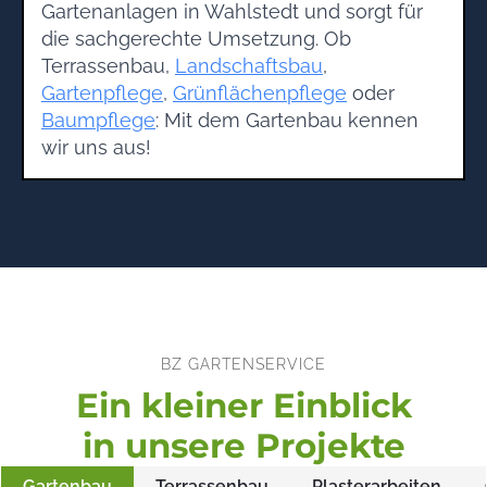
Gartenanlagen in Wahlstedt und sorgt für
die sachgerechte Umsetzung. Ob
Terrassenbau,
Landschaftsbau
,
Gartenpflege
,
Grünflächenpflege
oder
Baumpflege
: Mit dem Gartenbau kennen
wir uns aus!
BZ GARTENSERVICE
Ein kleiner Einblick
in unsere Projekte
Gartenbau
Terrassenbau
Plasterarbeiten