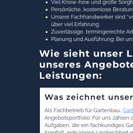
Viel Know-how und große Sorgfa
Persönliche, kostenlose Beratun
Unsere Fachhandwerker sind “v
über viel Erfahrung.
Zuverlässige, termingerechte Arb
Planung und Ausführung: Bei un
Wie sieht unser 
unseres Angebote
Leistungen:
Was zeichnet unser
Als Fachbetrieb für Gartenbau,
Gar
Angebotsportfolio. Für uns zählen
Aufgaben, die ein fachkundiges Ga
Sorgfalt, jede kleine Ungleichheit