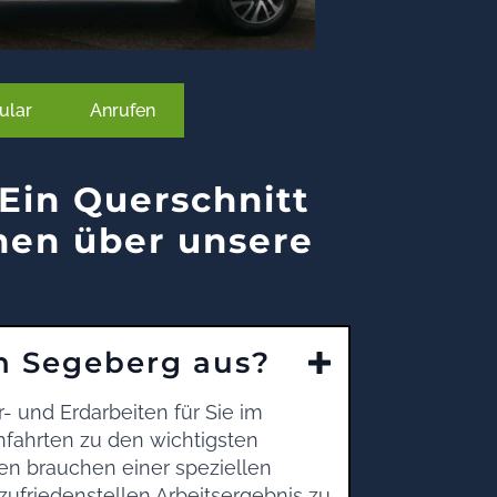
ular
Anrufen
Ein Querschnitt
nen über unsere
in Segeberg aus?
- und Erdarbeiten für Sie im
fahrten zu den wichtigsten
en brauchen einer speziellen
zufriedenstellen Arbeitsergebnis zu