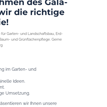
hmen des Gala-
ir die richtige
e!
b für Garten- und Landschaftsbau, Erd-
e Baum- und Grünflächenpflege. Gerne
rg
ng im Garten- und
inelle Ideen.
nt.
ige Umsetzung.
äsentieren wir Ihnen unsere