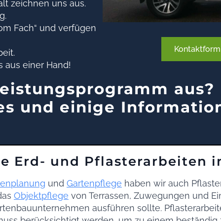
lt zeichnen uns aus.
g.
om Fach“ und verfügen
Kontaktform
eit.
s aus einer Hand!
Leistungsprogramm aus? 
s und einige Informatio
e Erd- und Pflasterarbeiten 
tenplanung
und
Gartenpflege
haben wir auch Pflaster
 das
Objektpflege
von Terrassen, Zuwegungen und Ein
rtenbauunternehmen ausführen sollte. Pflasterarbeit
 muss berücksichtigt werden, um zu einem beständig 